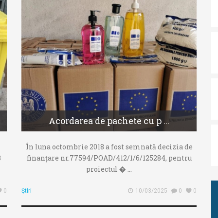
Acordarea de pachete cu p ...
În luna octombrie 2018 a fost semnată decizia de
3
finanțare nr.77594/POAD/412/1/6/125284, pentru
proiectul � ...
0
Știri
10/03/2025
0
0