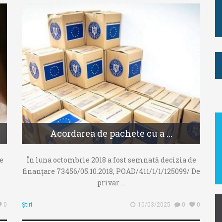
Acordarea de pachete cu a ...
e
În luna octombrie 2018 a fost semnată decizia de
finanțare 73456/05.10.2018, POAD/411/1/1/125099/ De
privar ...
0
Știri
10/03/2025
0
0