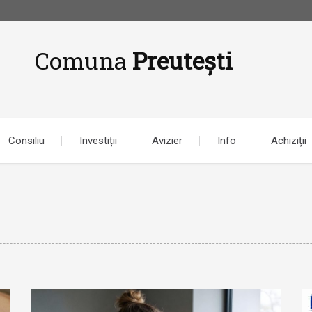
Comuna
Preutești
Consiliu
Investiții
Avizier
Info
Achiziții