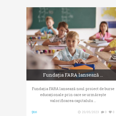
Fundația FARA lansează ...
Fundația FARA lansează noul proiect de burse
educaționale prin care se urmărește
valorificarea capitalulu ...
Știri
20/05/2023
0
0