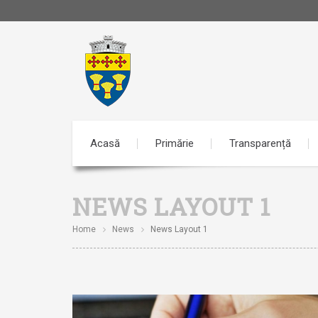
Acasă
Primărie
Transparență
NEWS LAYOUT 1
Home
News
News Layout 1