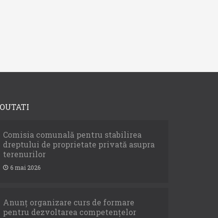
OUTATI
Comisia comunală pentru stabilirea
dreptului de proprietate privată asupra
terenurilor
6 mai 2026
Anunț organizare curs de formare
pentru dezvoltarea competențelor