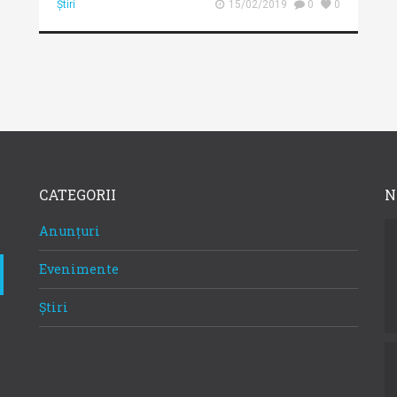
Știri
15/02/2019
0
0
CATEGORII
N
Anunțuri
Evenimente
Știri