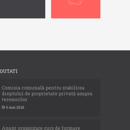
OUTATI
Comisia comunală pentru stabilirea
dreptului de proprietate privată asupra
terenurilor
6 mai 2026
Anunț organizare curs de formare