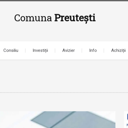
Comuna
Preutești
Consiliu
Investiții
Avizier
Info
Achiziții