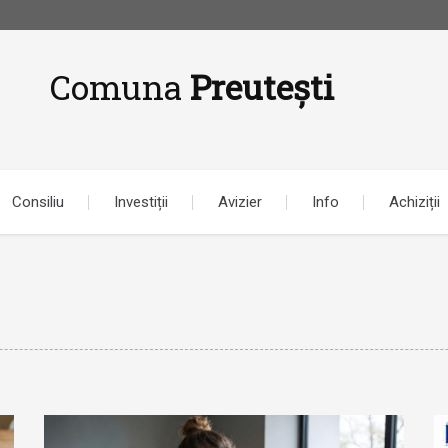
Comuna
Preutești
Consiliu
Investiții
Avizier
Info
Achiziții