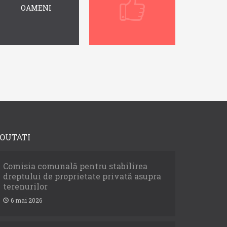
OAMENI
OUTATI
Comisia comunală pentru stabilirea
dreptului de proprietate privată asupra
terenurilor
6 mai 2026