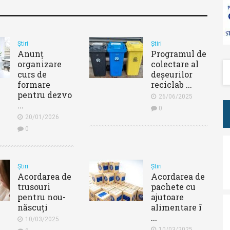
Știri
Știri
Anunț
Programul de
organizare
colectare al
curs de
deșeurilor
formare
reciclab ...
pentru dezvo
26/06/2025
...
0
20/01/2026
0
Știri
Știri
Acordarea de
Acordarea de
trusouri
pachete cu
pentru nou-
ajutoare
născuți
alimentare î
...
10/03/2025
10/03/2025