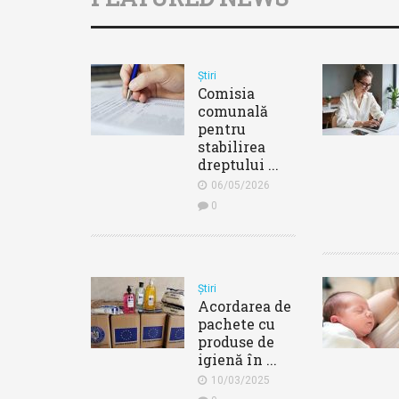
Știri
Comisia
comunală
pentru
stabilirea
dreptului ...
06/05/2026
0
Știri
Acordarea de
pachete cu
produse de
igienă în ...
10/03/2025