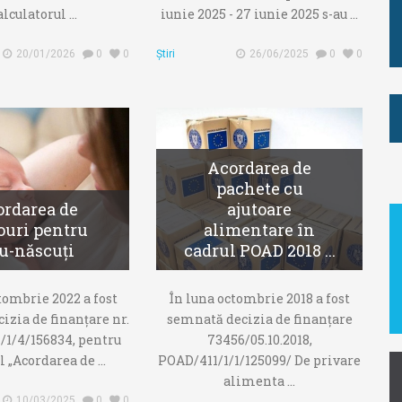
alculatorul ...
iunie 2025 - 27 iunie 2025 s-au ...
20/01/2026
0
0
Știri
26/06/2025
0
0
Acordarea de
pachete cu
rdarea de
ajutoare
ouri pentru
alimentare în
u-născuți
cadrul POAD 2018 ...
tombrie 2022 a fost
În luna octombrie 2018 a fost
izia de finanțare nr.
semnată decizia de finanțare
1/4/156834, pentru
73456/05.10.2018,
 „Acordarea de ...
POAD/411/1/1/125099/ De privare
alimenta ...
10/03/2025
0
0