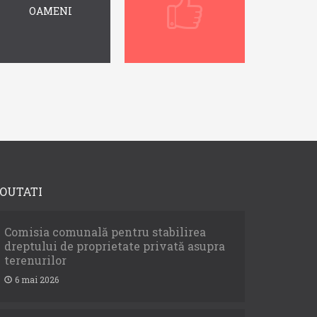
OAMENI
OUTATI
Comisia comunală pentru stabilirea
dreptului de proprietate privată asupra
terenurilor
6 mai 2026