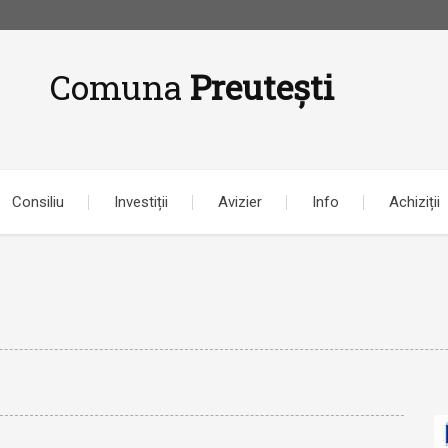
Comuna
Preutești
Consiliu
Investiții
Avizier
Info
Achiziții