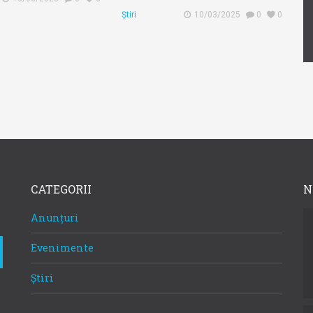
Știri
10/03/2025
0
0
CATEGORII
N
Anunțuri
Evenimente
Știri