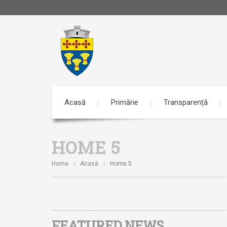
Acasă
Primărie
Transparență
HOME 5
Home
Acasă
Home 5
FEATURED NEWS