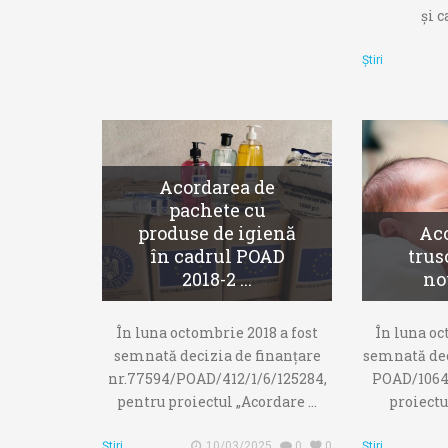
și c
Știri
Acordarea de
pachete cu
produse de igienă
Aco
în cadrul POAD
trus
2018-2 ...
no
În luna octombrie 2018 a fost
În luna oc
semnată decizia de finanțare
semnată dec
nr.77594/POAD/412/1/6/125284,
POAD/1064/
pentru proiectul „Acordare ...
proiectul
Știri
10/03/2025
0
0
Știri