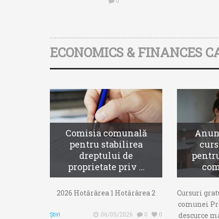
0
ECONOMICS & FINANCES C
Comisia comunală
Anunț
pentru stabilirea
curs
dreptului de
pentr
proprietate priv ...
comp
2026 Hotărârea 1 Hotărârea 2
Cursuri grat
comunei Pre
descurce ma
Știri
06/05/2026
0
0