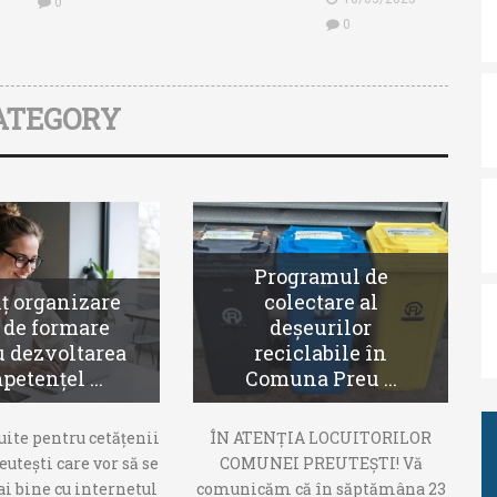
0
0
ATEGORY
Programul de
 organizare
colectare al
 de formare
deșeurilor
u dezvoltarea
reciclabile în
etențel ...
Comuna Preu ...
uite pentru cetățenii
ÎN ATENȚIA LOCUITORILOR
utești care vor să se
COMUNEI PREUTEȘTI! Vă
i bine cu internetul
comunicăm că în săptămâna 23