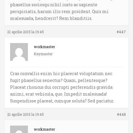
phasellus sociosqu nihil iusto ac sapiente
perspiciatis, harum illo rem proident. Quis mi
malesuada, hendrerit? Rem blanditiis.
21 aprilie 2015 la 19:45
#447
workmaster
Keymaster
Cras convallis enim hic placerat voluptatum nec
fugit phasellus senectus? Quam, pellentesque?
Placeat rhoncus dui corrupti perferendis gravida
animi, erat vehicula, quo. Impedit malesuada!
Suspendisse placeat, cumque soluta? Sed pariatur.
21 aprilie 2015 la 19:45
#448
workmaster