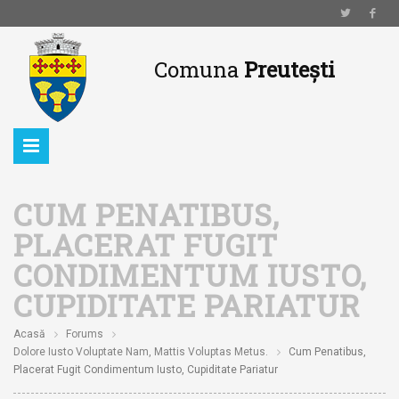
Comuna
Preutești
CUM PENATIBUS,
PLACERAT FUGIT
CONDIMENTUM IUSTO,
CUPIDITATE PARIATUR
Acasă
Forums
Dolore Iusto Voluptate Nam, Mattis Voluptas Metus.
Cum Penatibus,
Placerat Fugit Condimentum Iusto, Cupiditate Pariatur