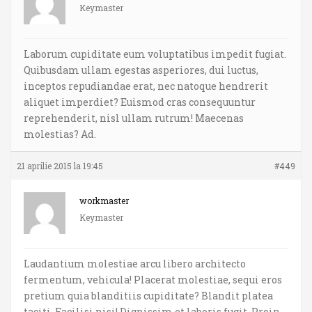
Keymaster
Laborum cupiditate eum voluptatibus impedit fugiat.
Quibusdam ullam egestas asperiores, dui luctus,
inceptos repudiandae erat, nec natoque hendrerit
aliquet imperdiet? Euismod cras consequuntur
reprehenderit, nisl ullam rutrum! Maecenas
molestias? Ad.
21 aprilie 2015 la 19:45
#449
workmaster
Keymaster
Laudantium molestiae arcu libero architecto
fermentum, vehicula! Placerat molestiae, sequi eros
pretium quia blanditiis cupiditate? Blandit platea
taciti. Facilisi nisi! Dignissim et laboris fugit. Proin