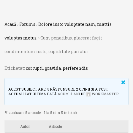
Acasă
›
Forums
›
Dolore iusto voluptate nam, mattis
voluptas metus.
›
Cum penatibus, placerat fugit
condimentum iusto, cupiditate pariatur
Etichetat:
corrupti
,
gravida
,
perferendis
ACEST SUBIECT ARE 4 RĂSPUNSURI, 2 OPINII ȘI A FOST
ACTUALIZAT ULTIMA DATĂ
ACUM 11 ANI
DE
WORKMASTER
.
Vizualizare 5 articole - 1 la 5 (din 5 în total)
Autor
Articole