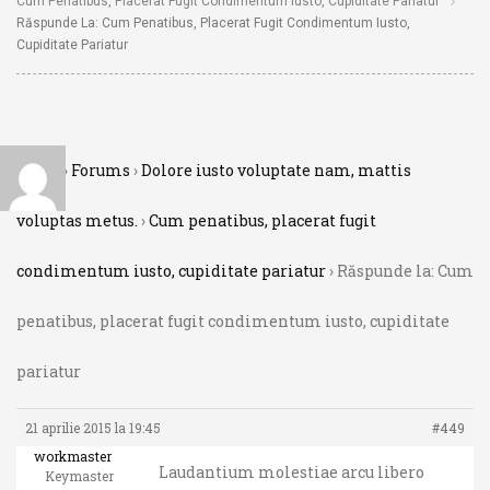
Cum Penatibus, Placerat Fugit Condimentum Iusto, Cupiditate Pariatur
Răspunde La: Cum Penatibus, Placerat Fugit Condimentum Iusto,
Cupiditate Pariatur
Acasă
›
Forums
›
Dolore iusto voluptate nam, mattis
voluptas metus.
›
Cum penatibus, placerat fugit
condimentum iusto, cupiditate pariatur
›
Răspunde la: Cum
penatibus, placerat fugit condimentum iusto, cupiditate
pariatur
21 aprilie 2015 la 19:45
#449
workmaster
Laudantium molestiae arcu libero
Keymaster