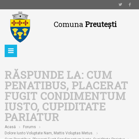
Comuna
Preutești
RĂSPUNDE LA: CUM
PENATIBUS, PLACERAT
FUGIT CONDIMENTUM
IUSTO, CUPIDITATE
PARIATUR
Acasă
Forums
Dolore Iusto Voluptate Nam, Mattis Voluptas Metus.