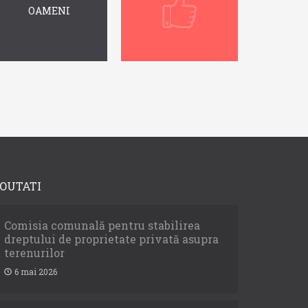
OAMENI
OUTATI
Comisia comunală pentru stabilirea
dreptului de proprietate privată asupra
terenurilor
6 mai 2026