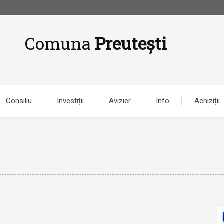
Comuna
Preutești
Consiliu
Investiții
Avizier
Info
Achiziții