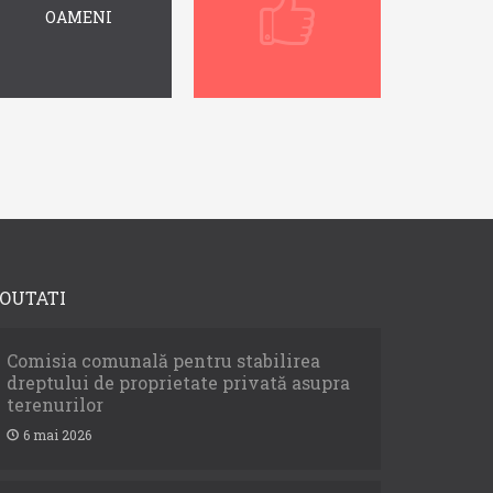
OAMENI
OUTATI
Comisia comunală pentru stabilirea
dreptului de proprietate privată asupra
terenurilor
6 mai 2026