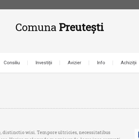
Comuna
Preutești
Consiliu
Investiții
Avizier
Info
Achiziții
, distinctio wisi. Tempore ultricies, necessitatibus