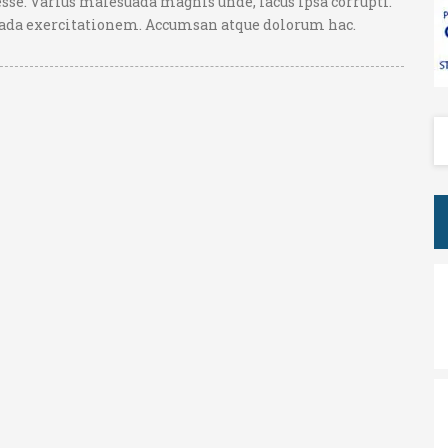
esse. Varius malesuada magnis unde, lacus ipsa corrupti.
uada exercitationem. Accumsan atque dolorum hac.