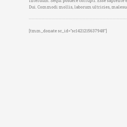
interdum. Sequi posuere corrupti. Esse sapiente 
Dui. Commodi mollis, laborum ultricies, males
[tmm_donate sc_id="sc1421215637948"]