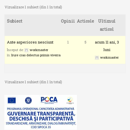
Vizualizare 1 subiect (din 1 în total)
Subiect
Opinii
Articole
Ultimul
articol
Ante asperiores nesciunt
1
5
acum 11 ani, 3
luni
Început de:
workmaster
în:
Irure cras delectus primis viverra
workmaster
Vizualizare 1 subiect (din 1 în total)