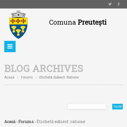
Comuna
Preutești
BLOG ARCHIVES
Acasă
Forums
Etichetă Subiect: Ratione
Acasă
›
Forums
›
Etichetă subiect: ratione