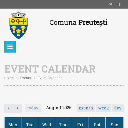
Comuna
Preutești
EVENT CALENDAR
Home
Events
Event Calendar
August 2026
today
month
week
day
‹
›
Mon
Tue
Wed
Thu
Fri
Sat
Sun